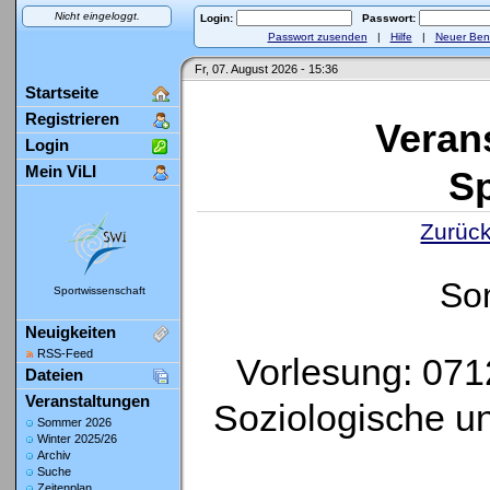
Nicht eingeloggt.
Login:
Passwort:
Passwort zusenden
|
Hilfe
|
Neuer Ben
Fr, 07. August 2026 - 15:36
Startseite
Registrieren
Veran
Login
Mein ViLI
Sp
Zurück
So
Sportwissenschaft
Neuigkeiten
RSS-Feed
Vorlesung: 071
Dateien
Veranstaltungen
Soziologische un
Sommer 2026
Winter 2025/26
Archiv
Suche
Zeitenplan