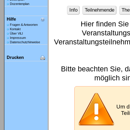
Dozentenplan
Info
Teilnehmende
Th
Hilfe
Hier finden Sie
Fragen & Antworten
Kontakt
Veranstaltung
Über ViLI
Impressum
Veranstaltungsteilneh
Datenschutzhinweise
Drucken
Bitte beachten Sie, 
möglich si
Um d
Tei