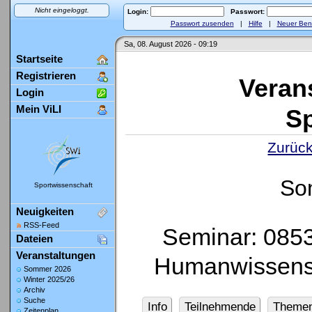
Nicht eingeloggt.
Login:
Passwort:
Passwort zusenden
|
Hilfe
|
Neuer Ben
Sa, 08. August 2026 - 09:19
Startseite
Registrieren
Veran
Login
Mein ViLI
Sp
Zurück
So
Sportwissenschaft
Neuigkeiten
RSS-Feed
Seminar: 0853
Dateien
Veranstaltungen
Humanwissensc
Sommer 2026
Winter 2025/26
Archiv
Suche
Info
Teilnehmende
Theme
Zeitenplan