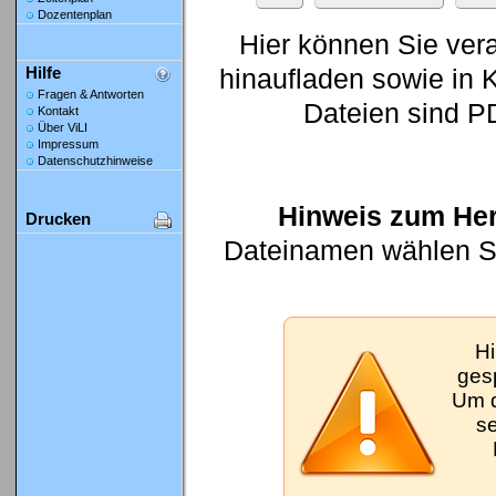
Dozentenplan
Hier können Sie ver
hinaufladen sowie in K
Hilfe
Fragen & Antworten
Dateien sind P
Kontakt
Über ViLI
Impressum
Datenschutzhinweise
Hinweis zum Her
Drucken
Dateinamen wählen Sie
Hi
gesp
Um d
se