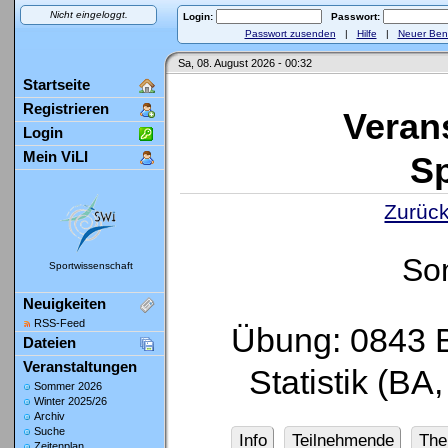
Nicht eingeloggt.
Login:
Passwort:
Passwort zusenden
|
Hilfe
|
Neuer Ben
Sa, 08. August 2026 - 00:32
Startseite
Registrieren
Veran
Login
Mein ViLI
Sp
Zurück
So
Sportwissenschaft
Neuigkeiten
RSS-Feed
Übung: 0843 B
Dateien
Veranstaltungen
Statistik (B
Sommer 2026
Winter 2025/26
Archiv
Suche
Info
Teilnehmende
Th
Zeitenplan