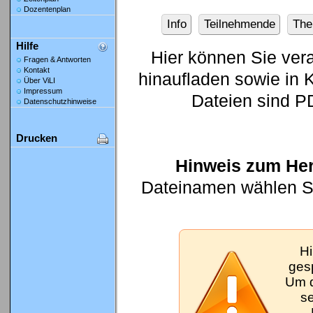
Dozentenplan
Info
Teilnehmende
Th
Hilfe
Hier können Sie ver
Fragen & Antworten
Kontakt
hinaufladen sowie in K
Über ViLI
Impressum
Dateien sind P
Datenschutzhinweise
Drucken
Hinweis zum Her
Dateinamen wählen Sie
Hi
gesp
Um d
se