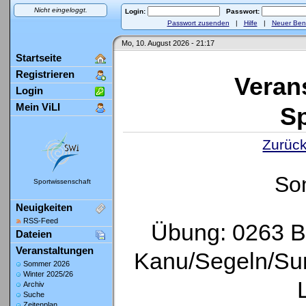
Nicht eingeloggt.
Login:
Passwort:
Passwort zusenden
|
Hilfe
|
Neuer Ben
Mo, 10. August 2026 - 21:17
Startseite
Registrieren
Veran
Login
Mein ViLI
Sp
Zurück
So
Sportwissenschaft
Neuigkeiten
RSS-Feed
Übung: 0263 B
Dateien
Veranstaltungen
Kanu/Segeln/Sur
Sommer 2026
Winter 2025/26
Archiv
Suche
Zeitenplan