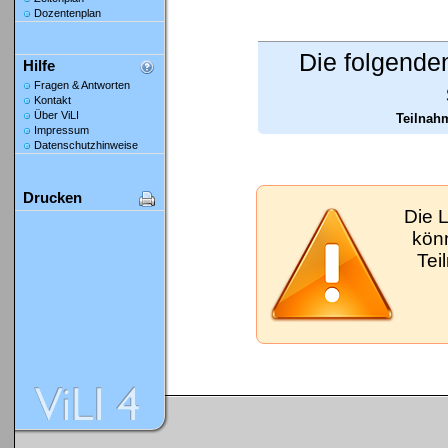
Dozentenplan
Die folgende
Hilfe
Fragen & Antworten
Kontakt
Über ViLI
Teilnahm
Impressum
Datenschutzhinweise
Drucken
Die 
kön
Tei