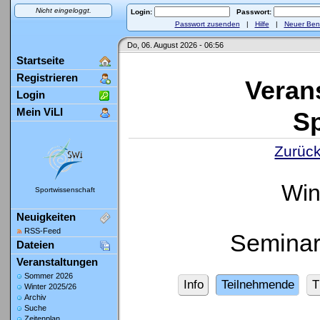
Nicht eingeloggt.
Login:
Passwort:
Passwort zusenden
|
Hilfe
|
Neuer Ben
Do, 06. August 2026 - 06:56
Startseite
Registrieren
Veran
Login
Mein ViLI
Sp
Zurück
Win
Sportwissenschaft
Neuigkeiten
RSS-Feed
Seminar:
Dateien
Veranstaltungen
Sommer 2026
Info
Teilnehmende
T
Winter 2025/26
Archiv
Suche
Zeitenplan