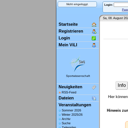
Nicht eingeloggt.
Login:
Pass
Sa, 08. August 20
Startseite
Registrieren
Login
Mein ViLI
Sportwissenschaft
Info
Neuigkeiten
RSS-Feed
Hier können 
Dateien
Veranstaltungen
Hinweis zu
Sommer 2026
Winter 2025/26
Archiv
Suche
Zeitenplan