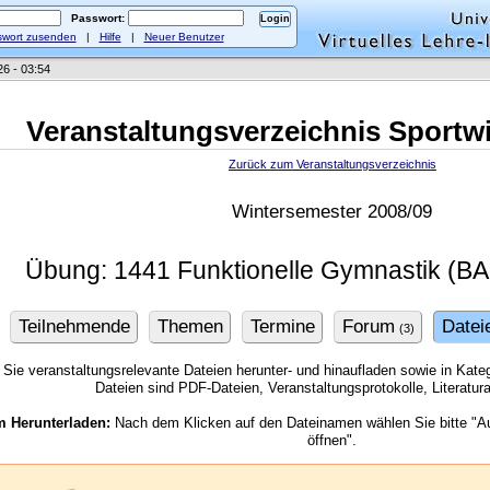
Passwort:
wort zusenden
|
Hilfe
|
Neuer Benutzer
26 - 03:54
Veranstaltungsverzeichnis Sportw
Zurück zum Veranstaltungsverzeichnis
Wintersemester 2008/09
Übung: 1441 Funktionelle Gymnastik (BA
Teilnehmende
Themen
Termine
Forum
Datei
(3)
Sie veranstaltungsrelevante Dateien herunter- und hinaufladen sowie in Kategor
Dateien sind PDF-Dateien, Veranstaltungsprotokolle, Literatu
m Herunterladen:
Nach dem Klicken auf den Dateinamen wählen Sie bitte "Au
öffnen".