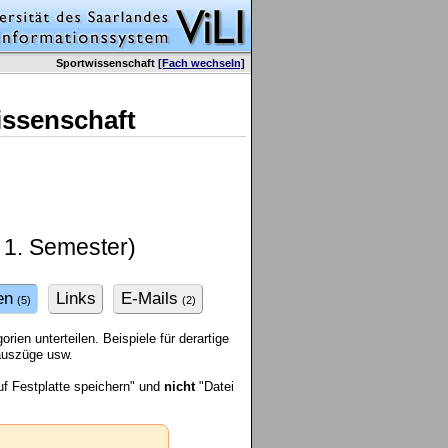
Sportwissenschaft
[Fach wechseln]
issenschaft
 1. Semester)
en
Links
E-Mails
(5)
(2)
ien unterteilen. Beispiele für derartige
rauszüge usw.
f Festplatte speichern" und
nicht
"Datei