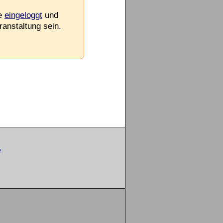
ie
eingeloggt
und
ranstaltung sein.
m