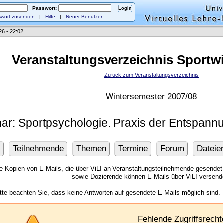
Passwort:
wort zusenden
|
Hilfe
|
Neuer Benutzer
26 - 22:02
Veranstaltungsverzeichnis Sportw
Zurück zum Veranstaltungsverzeichnis
Wintersemester 2007/08
ar: Sportpsychologie. Praxis der Entspann
o
Teilnehmende
Themen
Termine
Forum
Dateie
ie Kopien von E-Mails, die über ViLI an Veranstaltungsteilnehmende gesendet
sowie Dozierende können E-Mails über ViLI versend
itte beachten Sie, dass keine Antworten auf gesendete E-Mails möglich sind.
Fehlende Zugriffsrecht