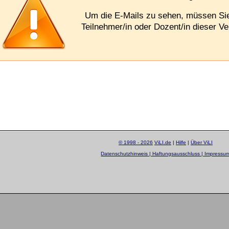
Um die E-Mails zu sehen, müssen S
Teilnehmer/in oder Dozent/in dieser Ve
© 1998 - 2026
ViLI.de
|
Hilfe
|
Über ViLI
Datenschutzhinweis | Haftungsausschluss | Impressu
layout by
Sascha Beck