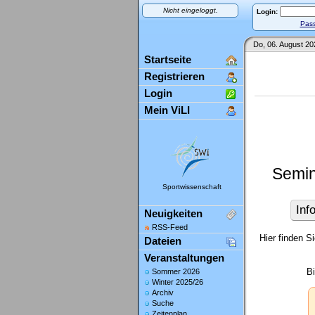
Nicht eingeloggt.
Login:
Pass
Do, 06. August 20
Startseite
Registrieren
Login
Mein ViLI
Semin
Sportwissenschaft
Inf
Neuigkeiten
RSS-Feed
Hier finden S
Dateien
Veranstaltungen
B
Sommer 2026
Winter 2025/26
Archiv
Suche
Zeitenplan