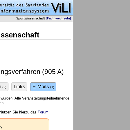
Sportwissenschaft
[Fach wechseln]
issenschaft
ungsverfahren (905 A)
n
Links
E-Mails
(2)
(1)
 wurden. Alle Veranstaltungsteilnehmende
en.
 Nutzen Sie hierzu das
Forum
.
e