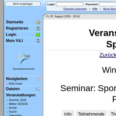
Nicht eingeloggt.
Login:
Passwort:
Passwort zusenden
|
Hilfe
|
Neuer Ben
Fr, 07. August 2026 - 20:41
Startseite
Registrieren
Veran
Login
Mein ViLI
Sp
Zurück
Win
Sportwissenschaft
Neuigkeiten
RSS-Feed
Seminar: Spor
Dateien
Veranstaltungen
Sommer 2026
Winter 2025/26
Archiv
Suche
Info
Teilnehmende
Th
Zeitenplan