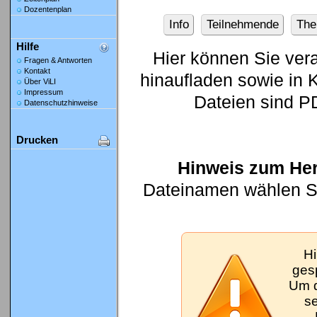
Dozentenplan
Info
Teilnehmende
Th
Hilfe
Hier können Sie ver
Fragen & Antworten
Kontakt
hinaufladen sowie in K
Über ViLI
Impressum
Dateien sind P
Datenschutzhinweise
Drucken
Hinweis zum Her
Dateinamen wählen Sie
Hi
gesp
Um d
se