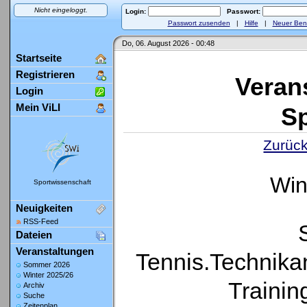
Nicht eingeloggt.
Login:
Passwort:
Passwort zusenden
|
Hilfe
|
Neuer Ben
Do, 06. August 2026 - 00:48
Startseite
Registrieren
Veran
Login
Mein ViLI
Sp
Zurück
Win
Sportwissenschaft
Neuigkeiten
RSS-Feed
Dateien
Veranstaltungen
Tennis.Technika
Sommer 2026
Winter 2025/26
Trainin
Archiv
Suche
Zeitenplan