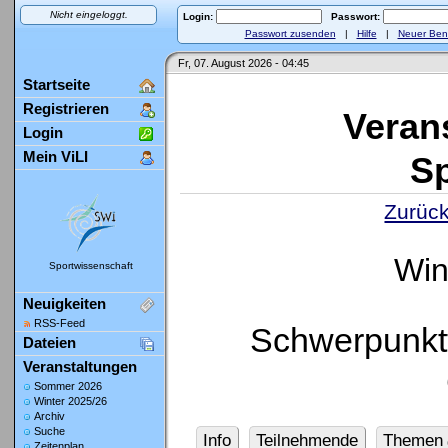
Nicht eingeloggt.
Login:
Passwort:
Passwort zusenden
|
Hilfe
|
Neuer Ben
Fr, 07. August 2026 - 04:45
Startseite
Registrieren
Veran
Login
Mein ViLI
Sp
Zurück
Win
Sportwissenschaft
Neuigkeiten
RSS-Feed
Schwerpunktf
Dateien
Veranstaltungen
Sommer 2026
Winter 2025/26
Archiv
Suche
Info
Teilnehmende
Themen
Zeitenplan