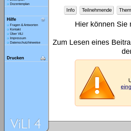
Dozentenplan
Info
Teilnehmende
Them
Hilfe
Hier können Sie 
Fragen & Antworten
Kontakt
Über ViLI
Impressum
Zum Lesen eines Beitrag
Datenschutzhinweise
den
Drucken
ein