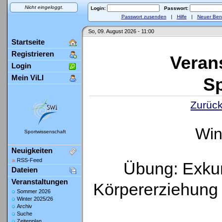
Nicht eingeloggt.
Login:
Passwort:
Passwort zusenden
|
Hilfe
|
Neuer Ben
So, 09. August 2026 - 11:00
Startseite
Registrieren
Veran
Login
Mein ViLI
Sp
Zurück
Win
Sportwissenschaft
Neuigkeiten
RSS-Feed
Übung: Exkur
Dateien
Veranstaltungen
Körpererziehung 
Sommer 2026
Winter 2025/26
Archiv
Suche
Zeitenplan