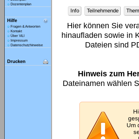
Dozentenplan
Info
Teilnehmende
Them
Hilfe
Hier können Sie ver
Fragen & Antworten
Kontakt
hinaufladen sowie in K
Über ViLI
Impressum
Dateien sind P
Datenschutzhinweise
Drucken
Hinweis zum Her
Dateinamen wählen Sie
Hi
gesp
Um d
se