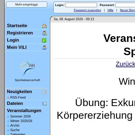
Nicht eingeloggt.
Login:
Passwort:
Passwort zusenden
|
Hilfe
|
Neuer Ben
Sa, 08. August 2026 - 09:13
Startseite
Registrieren
Veran
Login
Mein ViLI
Sp
Zurück
Win
Sportwissenschaft
Neuigkeiten
RSS-Feed
Übung: Exkur
Dateien
Veranstaltungen
Körpererziehung 
Sommer 2026
Winter 2025/26
Archiv
Suche
Zeitenplan