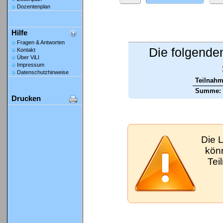
Dozentenplan
Hilfe
Fragen & Antworten
Die folgende
Kontakt
Über ViLI
Impressum
Datenschutzhinweise
Teilnahm
Summe:
Drucken
Die 
kön
Tei