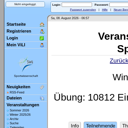
Nicht eingeloggt.
Login:
Passwort:
Passwort zusenden
|
Hilfe
|
Neuer Ben
Sa, 08. August 2026 - 06:57
Startseite
Registrieren
Veran
Login
Mein ViLI
Sp
Zurück
Win
Sportwissenschaft
Neuigkeiten
RSS-Feed
Übung: 10812 Ein
Dateien
Veranstaltungen
Sommer 2026
Winter 2025/26
Archiv
Suche
Info
Teilnehmende
Th
Zeitenplan