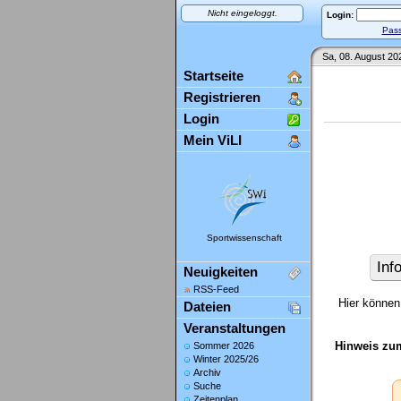
Nicht eingeloggt.
Login:
Pass
Sa, 08. August 20
Startseite
Registrieren
Login
Mein ViLI
Sportwissenschaft
Inf
Neuigkeiten
RSS-Feed
Hier können 
Dateien
Veranstaltungen
Hinweis zu
Sommer 2026
Winter 2025/26
Archiv
Suche
Zeitenplan