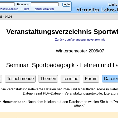
Passwort:
wort zusenden
|
Hilfe
|
Neuer Benutzer
26 - 04:08
Veranstaltungsverzeichnis Sportw
Zurück zum Veranstaltungsverzeichnis
Wintersemester 2006/07
Seminar: Sportpädagogik - Lehren und L
o
Teilnehmende
Themen
Termine
Forum
Dateie
Sie veranstaltungsrelevante Dateien herunter- und hinaufladen sowie in Kategor
Dateien sind PDF-Dateien, Veranstaltungsprotokolle, Literatu
m Herunterladen:
Nach dem Klicken auf den Dateinamen wählen Sie bitte "Au
öffnen".