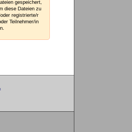
ateien gespeichert,
Um diese Dateien zu
oder registrierte/r
oder Teilnehmer/in
n.
m