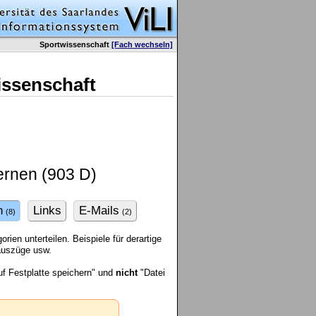
Sportwissenschaft
[Fach wechseln]
issenschaft
ernen (903 D)
n
Links
E-Mails
(8)
(2)
ien unterteilen. Beispiele für derartige
rauszüge usw.
f Festplatte speichern" und
nicht
"Datei