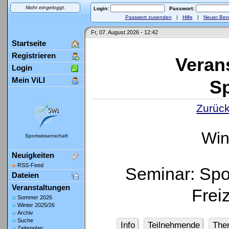
Nicht eingeloggt.
Login:
Passwort:
Passwort zusenden
|
Hilfe
|
Neuer Ben
Fr, 07. August 2026 - 12:42
Startseite
Registrieren
Veran
Login
Mein ViLI
Sp
Zurück
Win
Sportwissenschaft
Neuigkeiten
RSS-Feed
Seminar: Spo
Dateien
Veranstaltungen
Frei
Sommer 2026
Winter 2025/26
Archiv
Suche
Info
Teilnehmende
The
Zeitenplan