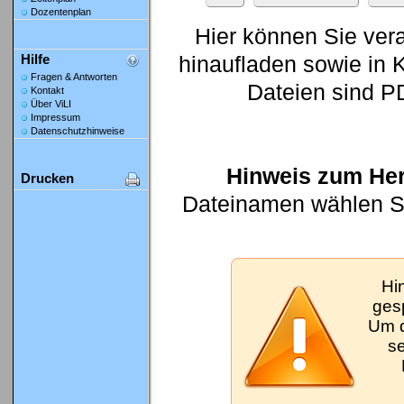
Dozentenplan
Hier können Sie ver
hinaufladen sowie in K
Hilfe
Fragen & Antworten
Dateien sind P
Kontakt
Über ViLI
Impressum
Datenschutzhinweise
Hinweis zum Her
Drucken
Dateinamen wählen Sie
Hi
gesp
Um d
se