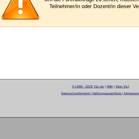
Teilnehmer/in oder Dozent/in dieser Ve
© 1998 - 2026
ViLI.de
|
Hilfe
|
Über ViLI
Datenschutzhinweis | Haftungsausschluss | Impressu
layout by
Sascha Beck