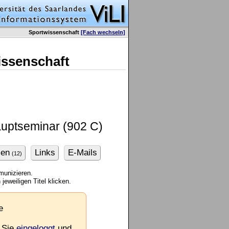
Sportwissenschaft
[Fach wechseln]
issenschaft
auptseminar (902 C)
ien
Links
E-Mails
(12)
munizieren.
jeweiligen Titel klicken.
e
 Sie
eingeloggt
und