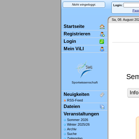
Nicht eingeloggt.
Login:
Pass
Sa, 08. August 20
Startseite
Registrieren
Login
Mein ViLI
Sem
Sportwissenschaft
Info
Neuigkeiten
RSS-Feed
Dateien
Veranstaltungen
Sommer 2026
Winter 2025/26
Archiv
Suche
Zeitenplan