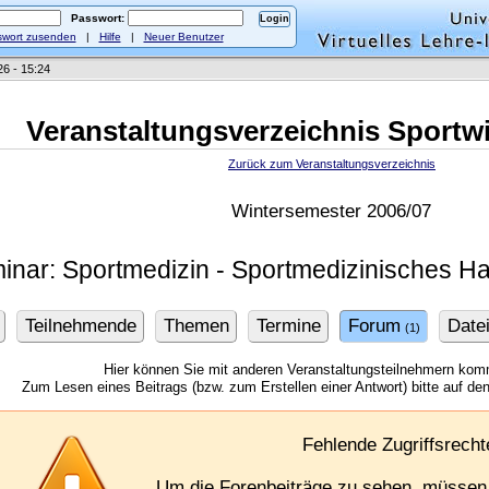
Passwort:
wort zusenden
|
Hilfe
|
Neuer Benutzer
26 - 15:24
Veranstaltungsverzeichnis Sportw
Zurück zum Veranstaltungsverzeichnis
Wintersemester 2006/07
inar: Sportmedizin - Sportmedizinisches H
Teilnehmende
Themen
Termine
Forum
Date
(1)
Hier können Sie mit anderen Veranstaltungsteilnehmern kom
Zum Lesen eines Beitrags (bzw. zum Erstellen einer Antwort) bitte auf den 
Fehlende Zugriffsrecht
Um die Forenbeiträge zu sehen, müssen