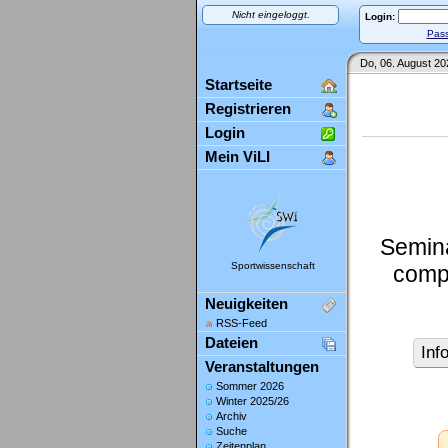
Nicht eingeloggt.
Login:
Pass
Do, 06. August 20
Startseite
Registrieren
Login
Mein ViLI
Semina
Sportwissenschaft
compu
Neuigkeiten
RSS-Feed
Dateien
Inf
Veranstaltungen
Sommer 2026
Winter 2025/26
Archiv
Suche
Zeitenplan