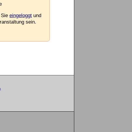
e
 Sie
eingeloggt
und
ranstaltung sein.
m