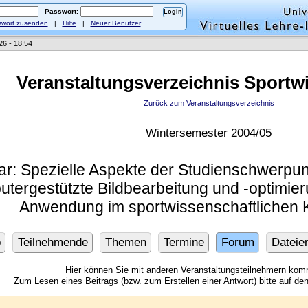
Passwort:
wort zusenden
|
Hilfe
|
Neuer Benutzer
26 - 18:54
Veranstaltungsverzeichnis Sportw
Zurück zum Veranstaltungsverzeichnis
Wintersemester 2004/05
r: Spezielle Aspekte der Studienschwerpunk
tergestützte Bildbearbeitung und -optimie
Anwendung im sportwissenschaftlichen K
o
Teilnehmende
Themen
Termine
Forum
Dateie
Hier können Sie mit anderen Veranstaltungsteilnehmern kom
Zum Lesen eines Beitrags (bzw. zum Erstellen einer Antwort) bitte auf den 