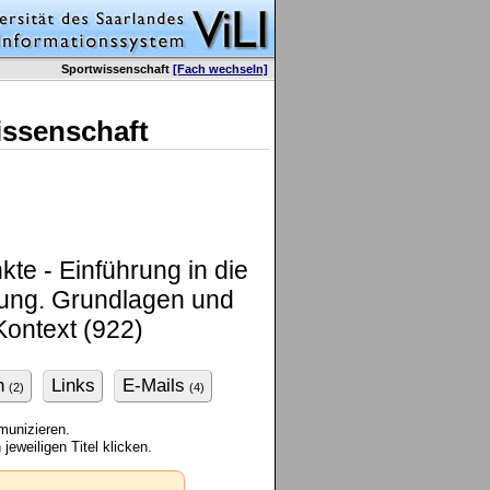
Sportwissenschaft
[Fach wechseln]
issenschaft
te - Einführung in die
rung. Grundlagen und
ontext (922)
n
Links
E-Mails
(2)
(4)
munizieren.
jeweiligen Titel klicken.