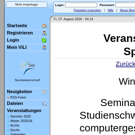
Nicht eingeloggt.
Login:
Passwort:
Passwort zusenden
|
Hilfe
|
Neuer Ben
Fr, 07. August 2026 - 04:14
Startseite
Registrieren
Veran
Login
Mein ViLI
Sp
Zurück
Win
Sportwissenschaft
Neuigkeiten
RSS-Feed
Seminar
Dateien
Veranstaltungen
Studienschw
Sommer 2026
Winter 2025/26
computerges
Archiv
Suche
Zeitenplan