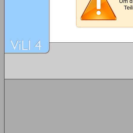
Um d
Tei