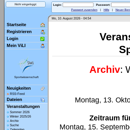
Nicht eingeloggt.
Login:
Passwort:
Passwort zusenden
|
Hilfe
|
Neuer Ben
Mo, 10. August 2026 - 04:54
Startseite
Registrieren
Veran
Login
Mein ViLI
Sp
Archiv
: 
Sportwissenschaft
Neuigkeiten
RSS-Feed
Montag, 13. Okto
Dateien
Veranstaltungen
Sommer 2026
Zeitraum fü
Winter 2025/26
Archiv
Montag, 15. Septembe
Suche
Zeitenplan