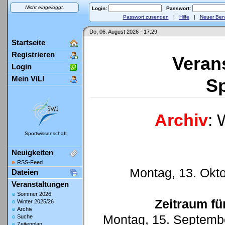
Nicht eingeloggt.
Login:
Passwort:
Passwort zusenden
|
Hilfe
|
Neuer Ben
Do, 06. August 2026 - 17:29
Startseite
Registrieren
Veran
Login
Mein ViLI
Sp
Archiv
: 
Sportwissenschaft
Neuigkeiten
RSS-Feed
Montag, 13. Okto
Dateien
Veranstaltungen
Sommer 2026
Zeitraum fü
Winter 2025/26
Archiv
Montag, 15. Septembe
Suche
Zeitenplan