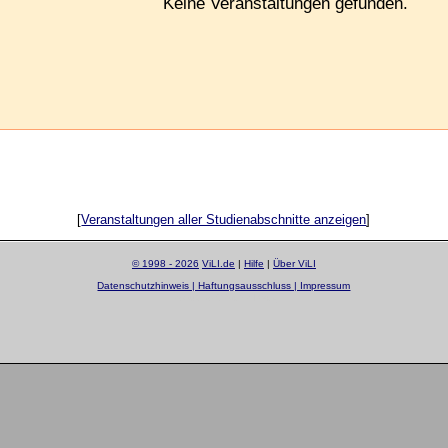
Keine Veranstaltungen gefunden.
[
Veranstaltungen aller Studienabschnitte anzeigen
]
© 1998 - 2026
ViLI.de
|
Hilfe
|
Über ViLI
Datenschutzhinweis | Haftungsausschluss | Impressum
layout by
Sascha Beck