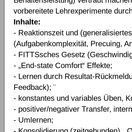
Behaltensleistung) vertraut machen
vorbereitete Lehrexperimente durc
Inhalte:
- Reaktionszeit und (generalisiert
(Aufgabenkomplexität, Precuing, A
- FITTSsches Gesetz (Geschwindigk
- „End-state Comfort“ Effekte;
- Lernen durch Resultat-Rückmeldu
Feedback); ¨
- konstantes und variables Üben, Ko
- positiver/negativer Transfer, inter
- Umlernen;
- Konsolidierung (zeitgebunden), „O