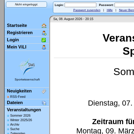
Nicht eingeloggt.
Login:
Passwort:
Passwort zusenden
|
Hilfe
|
Neuer Ben
Sa, 08. August 2026 - 20:15
Startseite
Registrieren
Veran
Login
Mein ViLI
Sp
Som
Sportwissenschaft
Neuigkeiten
RSS-Feed
Dienstag, 07. 
Dateien
Veranstaltungen
Sommer 2026
Zeitraum fü
Winter 2025/26
Archiv
Montag, 09. März
Suche
Zeitenplan