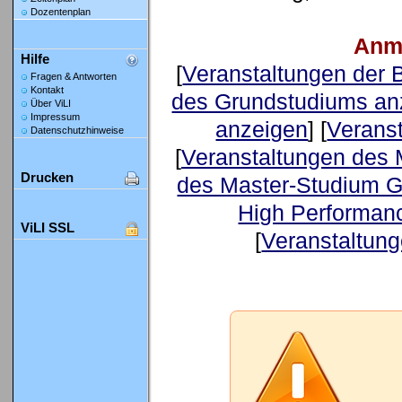
Dozentenplan
Anm
Hilfe
[
Veranstaltungen der
Fragen & Antworten
Kontakt
des Grundstudiums an
Über ViLI
Impressum
anzeigen
] [
Verans
Datenschutzhinweise
[
Veranstaltungen des 
Drucken
des Master-Studium G
High Performan
ViLI SSL
[
Veranstaltung